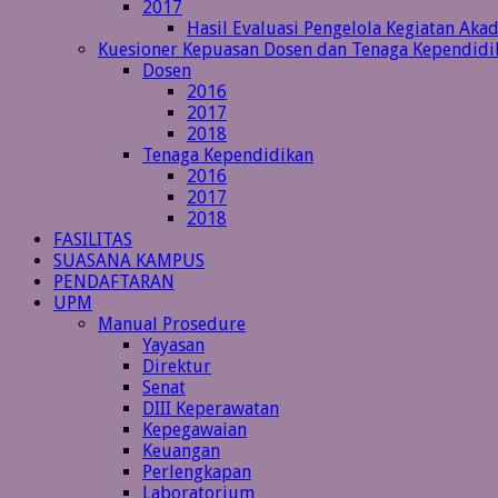
2017
Hasil Evaluasi Pengelola Kegiatan Ak
Kuesioner Kepuasan Dosen dan Tenaga Kependidi
Dosen
2016
2017
2018
Tenaga Kependidikan
2016
2017
2018
FASILITAS
SUASANA KAMPUS
PENDAFTARAN
UPM
Manual Prosedure
Yayasan
Direktur
Senat
DIII Keperawatan
Kepegawaian
Keuangan
Perlengkapan
Laboratorium