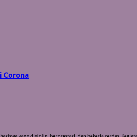
 Corona
siswa yang disiplin, berprestasi, dan bekerja cerdas. Kegiata