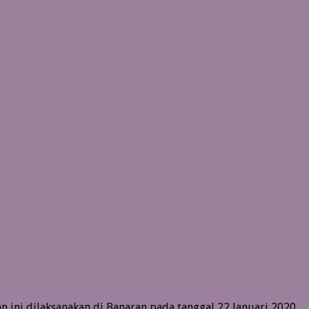
n ini dilaksanakan di Banaran pada tanggal 22 Januari 2020