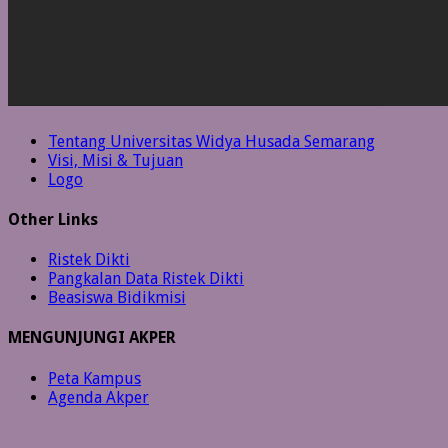
Tentang Universitas Widya Husada Semarang
Visi, Misi & Tujuan
Logo
Other Links
Ristek Dikti
Pangkalan Data Ristek Dikti
Beasiswa Bidikmisi
MENGUNJUNGI AKPER
Peta Kampus
Agenda Akper